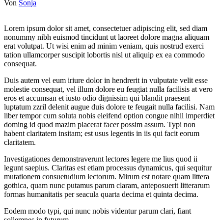
Von
Sonja
Lorem ipsum dolor sit amet, consectetuer adipiscing elit, sed diam
nonummy nibh euismod tincidunt ut laoreet dolore magna aliquam
erat volutpat. Ut wisi enim ad minim veniam, quis nostrud exerci
tation ullamcorper suscipit lobortis nisl ut aliquip ex ea commodo
consequat.
Duis autem vel eum iriure dolor in hendrerit in vulputate velit esse
molestie consequat, vel illum dolore eu feugiat nulla facilisis at vero
eros et accumsan et iusto odio dignissim qui blandit praesent
luptatum zzril delenit augue duis dolore te feugait nulla facilisi. Nam
liber tempor cum soluta nobis eleifend option congue nihil imperdiet
doming id quod mazim placerat facer possim assum. Typi non
habent claritatem insitam; est usus legentis in iis qui facit eorum
claritatem.
Investigationes demonstraverunt lectores legere me lius quod ii
legunt saepius. Claritas est etiam processus dynamicus, qui sequitur
mutationem consuetudium lectorum. Mirum est notare quam littera
gothica, quam nunc putamus parum claram, anteposuerit litterarum
formas humanitatis per seacula quarta decima et quinta decima.
Eodem modo typi, qui nunc nobis videntur parum clari, fiant
sollemnes in futurum.