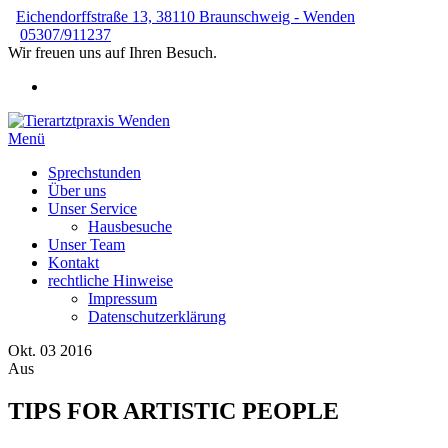
Zum
Eichendorffstraße 13, 38110 Braunschweig - Wenden
Inhalt
05307/911237
springen
Wir freuen uns auf Ihren Besuch.
Menü
Tierartztpraxis Wenden
Kleintierpraxis von Sonja Werner
Sprechstunden
Über uns
Unser Service
Hausbesuche
Unser Team
Kontakt
rechtliche Hinweise
Impressum
Datenschutzerklärung
Okt.
03
2016
Aus
TIPS FOR ARTISTIC PEOPLE