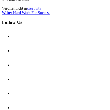
Veröffentlicht in
creativity
Beitragsnavigation
Nächster
Weiter
Hard Work For Success
Beitrag
Follow Us