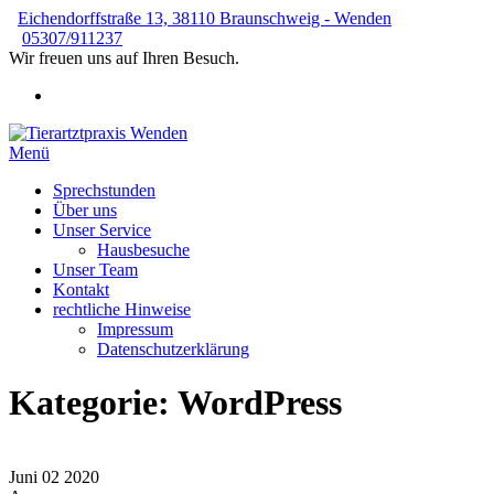
Zum
Eichendorffstraße 13, 38110 Braunschweig - Wenden
Inhalt
05307/911237
springen
Wir freuen uns auf Ihren Besuch.
Menü
Tierartztpraxis Wenden
Kleintierpraxis von Sonja Werner
Sprechstunden
Über uns
Unser Service
Hausbesuche
Unser Team
Kontakt
rechtliche Hinweise
Impressum
Datenschutzerklärung
Kategorie:
WordPress
Juni
02
2020