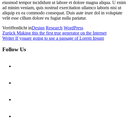
eiusmod tempor incididunt ut labore et dolore magna aliqua. U enim
ad minim veniam, quis nostrud exercitation ullamco laboris nisi ut
aliquip ex ea commodo consequat. Duis aute irure dol in voluptate
velit esse cillum dolore eu fugiat nulla pariatur.
Veröffentlicht in
Design
Research
WordPress
Beitragsnavigation
Vorheriger
Zurück
Making this the first true generator on the Internet
Beitrag
Nächster
Weiter
If youare going to use a passage of Lorem Ipsum
Beitrag
Follow Us