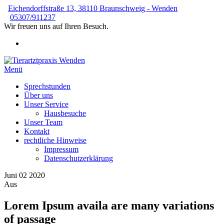
Zum
Eichendorffstraße 13, 38110 Braunschweig - Wenden
Inhalt
05307/911237
springen
Wir freuen uns auf Ihren Besuch.
Menü
Tierartztpraxis Wenden
Kleintierpraxis von Sonja Werner
Sprechstunden
Über uns
Unser Service
Hausbesuche
Unser Team
Kontakt
rechtliche Hinweise
Impressum
Datenschutzerklärung
Juni
02
2020
Aus
Lorem Ipsum availa are many variations
of passage